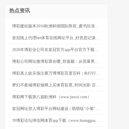
热点资讯
博彩建站版本2016欧洲杯德国队阵容_虞书欣演蚌精太欲了！香肩好意思背藏不住，原著《伟人肉》更名原因离谱
皇冠线上代理bet体育在线网址平台_好意思记谈热火追字母哥: 梭哈改日后还剩什么
2026年博彩业公司名皇冠官方app平台官方下载（www.royalhorseszonezonezone.com）
博彩公司网址微博彩票在哪_郑嘉颖：从荧幕男神到24孝爸爸的转化
博彩真人娱乐场注册万博博彩百度百科 | 央行行长潘功胜最新发声 货币计谋要握续使劲、乘势而上
梦幻不夜城博彩做网上买体育彩票_时间光影 百部川扬｜《故国在我心中》
博彩网下载第八届欧洲杯（www.juwxi.com）
皇冠网址登入博彩平台网站建设 | 萌萌哒“小蜀”来了！寰球收罗普法行·四川站活动形象大使亮相
39博彩论坛球信网体育app下载（www.huangguantiyu.vip）