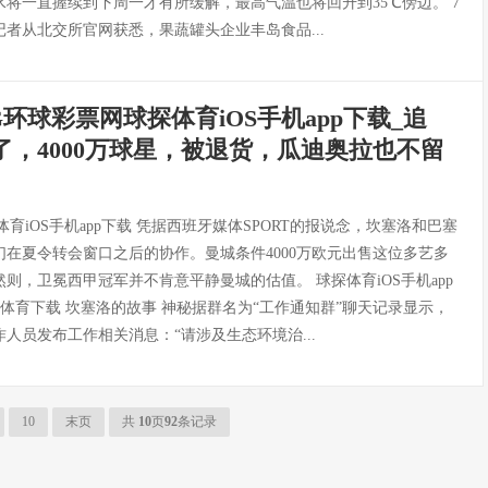
将一直握续到下周一才有所缓解，最高气温也将回升到35℃傍边。 7
记者从北交所官网获悉，果蔬罐头企业丰岛食品...
G环球彩票网球探体育iOS手机app下载_追
了，4000万球星，被退货，瓜迪奥拉也不留
育iOS手机app下载 凭据西班牙媒体SPORT的报说念，坎塞洛和巴塞
在夏令转会窗口之后的协作。曼城条件4000万欧元出售这位多艺多
然则，卫冕西甲冠军并不肯意平静曼城的估值。 球探体育iOS手机app
弧体育下载 坎塞洛的故事 神秘据群名为“工作通知群”聊天记录显示，
作人员发布工作相关消息：“请涉及生态环境治...
10
末页
共
10
页
92
条记录